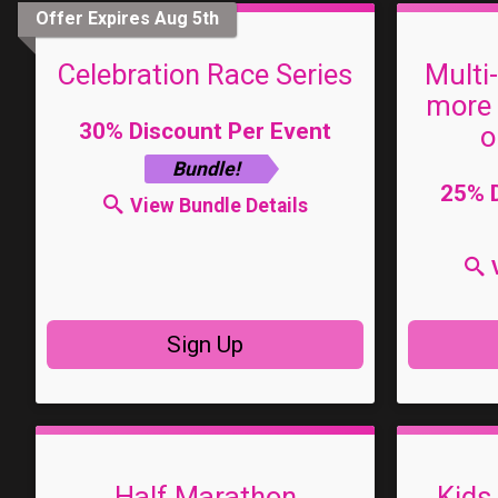
Offer Expires Aug 5th
Celebration Race Series
Multi
more 
30% Discount Per Event
o
Bundle!
25% D
View Bundle Details
Sign Up
Half Marathon
Kids