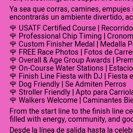
Ya sea que corras, camines, empujes u
encontrarás un ambiente divertido, ac
🌹 USATF Certified Course | Recorrid
🌹 Professional Chip Timing | Cronom
🌹 Custom Finisher Medal | Medalla P
🌹 FREE Race Photos | Fotos de Carr
🌹 Overall & Age Group Awards | Prem
🌹 On-Course Water Stations | Estaci
🌹 Finish Line Fiesta with DJ | Fiesta
🌹 Dog Friendly | Se Admiten Perros
🌹 Stroller Friendly | Apto para Carriol
🌹 Walkers Welcome | Caminantes Bi
From the start line to the finish line
filled with energy, community, and go
Desde la línea de salida hasta la cele