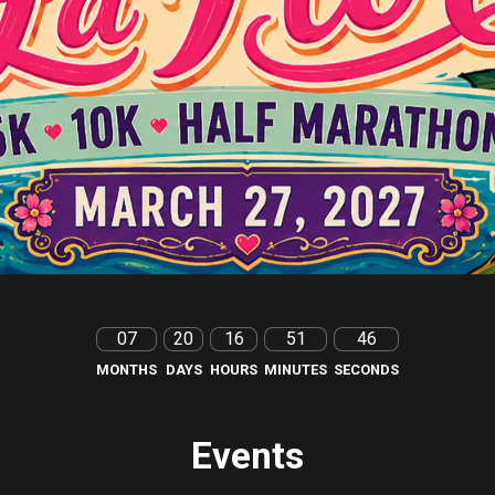
07
20
16
51
44
MONTHS
DAYS
HOURS
MINUTES
SECONDS
Events