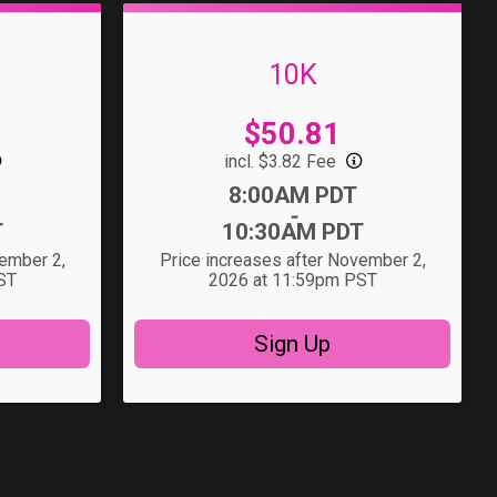
10K
Price:
$50.81
incl. $3.82 Fee
Time:
8:00AM PDT
-
T
10:30AM PDT
vember 2,
Price increases after November 2,
ST
2026 at 11:59pm PST
Sign Up