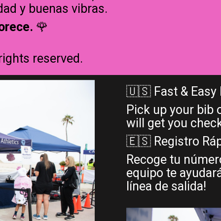
ad y buenas vibras.
orece.
🌹
rights reserved.
🇺🇸 Fast & Easy
Pick up your bib 
will get you chec
🇪🇸 Registro Rápi
Recoge tu número 
equipo te ayudará
línea de salida!