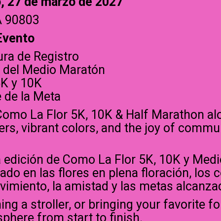
 27 de marzo de 2027
A 90803
Evento
ura de Registro
io del Medio Maratón
5K y 10K
e de la Meta
 Como La Flor 5K, 10K & Half Marathon al
ers, vibrant colors, and the joy of commu
a edición de Como La Flor 5K, 10K y Medi
o en las flores en plena floración, los co
vimiento, la amistad y las metas alcanza
g a stroller, or bringing your favorite fou
here from start to finish.