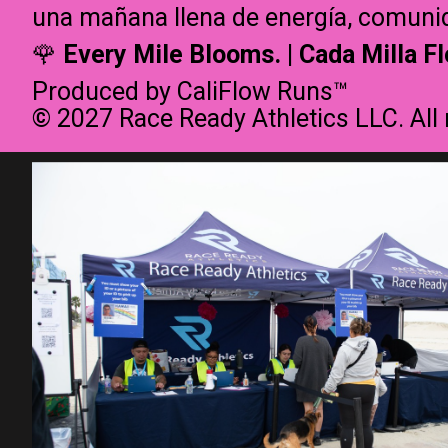
una mañana llena de energía, comunid
🌹
Every Mile Blooms. | Cada Milla Fl
Produced by CaliFlow Runs™
© 2027 Race Ready Athletics LLC. All 