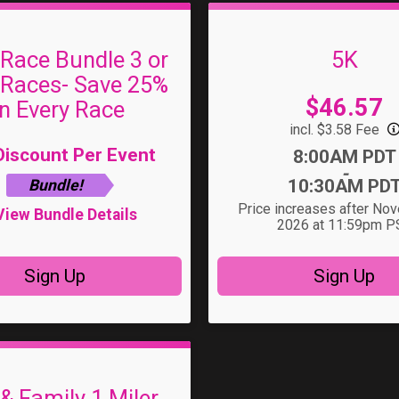
-Race Bundle 3 or
5K
Races- Save 25%
Price:
$46.57
n Every Race
incl. $3.58 Fee
iscount Per Event
Time:
8:00AM PDT
-
10:30AM PD
Bundle!
Price increases after No
View Bundle Details
2026 at 11:59pm P
Sign Up
Sign Up
 & Family 1 Miler