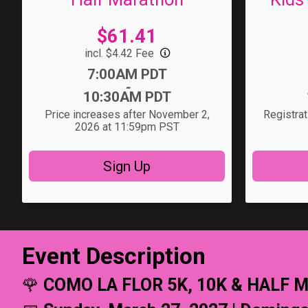
Price:
$61.41
incl. $4.42 Fee
Time:
Time:
7:00AM PDT
-
10:30AM PDT
Price increases after November 2,
Registra
2026 at 11:59pm PST
Sign Up
Event Description
🌹
COMO LA FLOR 5K, 10K & HALF