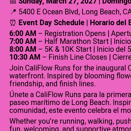
📅
Sunday, March 27, 2027
|
Domingo,
📍 5400 E Ocean Blvd, Long Beach, C
⏰
Event Day Schedule | Horario del 
6:00 AM
– Registration Opens | Apert
7:00 AM
– Half Marathon Start | Inic
8:00 AM
– 5K & 10K Start | Inicio del 
10:30 AM
– Finish Line Closes | Cierr
Join CaliFlow Runs for the inaugural
waterfront. Inspired by blooming flow
friendship, and finish lines.
Únete a CaliFlow Runs para la primer
paseo marítimo de Long Beach. Inspirad
comunidad, este evento celebra el mo
Whether you're running, walking, pushin
fun, welcoming, and supportive atmosp